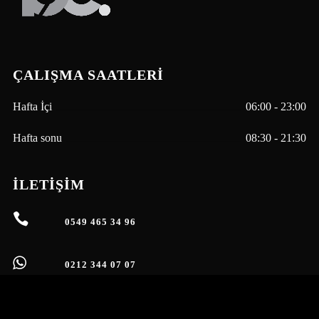
ÇALIŞMA SAATLERİ
Hafta İçi
06:00 - 23:00
Hafta sonu
08:30 - 21:30
İLETİŞİM
0549 465 34 96
0212 344 07 07
ESENTEPE MAH. BÜYÜKDERE CAD. NO: 1710
D:1 KAT:-2 LEVENT METROCITY AVM IÇERISI,
İSTANBUL - TÜRKIYE