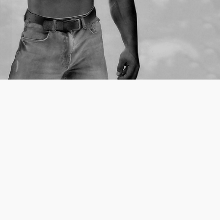
BIZE KATILMAYA
HAZIR MISIN?
Sana özel tekliflerimizden haberdar
olmak için formu doldurabilirsin