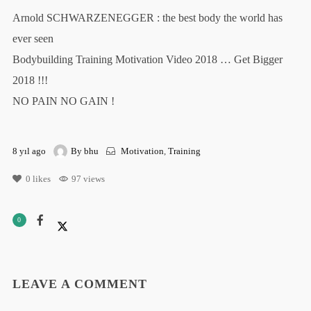
Arnold SCHWARZENEGGER : the best body the world has
ever seen
Bodybuilding Training Motivation Video 2018 … Get Bigger
2018 !!!
NO PAIN NO GAIN !
8 yıl ago
By
bhu
Motivation
,
Training
0
likes
97 views
0
LEAVE A COMMENT